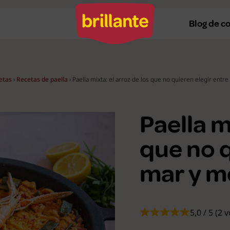
Blog de c
etas
›
Recetas de paella
›
Paella mixta: el arroz de los que no quieren elegir entr
Recetas al horno
Re
Recetas a la plancha
Re
Paella m
Recetas con Thermomix
Re
que no q
Recetas en microondas
Re
mar y m
Recetas vegetarianas
R
Recetas veganas
R
Ver todas
Ve
5,0 / 5 (2 