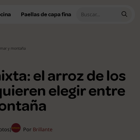
ocina
Paellas de capa fina
e mar y montaña
cetas fáciles
cetas rápidas
ixta: el arroz de los
cetas caseras
uieren elegir entre
cetas tradicionales
ontaña
ecetas de temporada
ecetas de Navidad
r todas
votos)
Por
Brillante