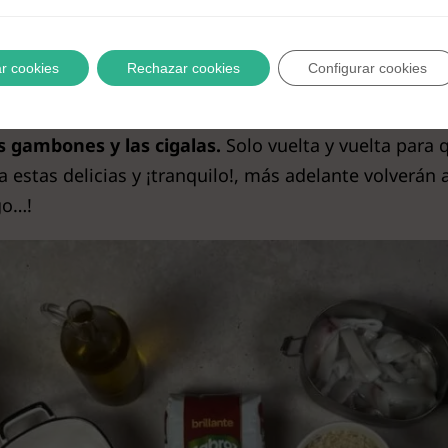
oceando y dorando
r cookies
Rechazar cookies
Configurar cookies
gredientes a mano, es hora de empezar con alegría.
Co
verdes como te gusten y pica bien el ajo
. En una
sa
s gambones y las cigalas.
Solo vuelta y vuelta para 
 estas delicias y ¡tranquilo!, más adelante volverán a
go…!