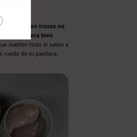
rta el pollo en trozos no
rtén o paellera bien
que suelten todo el sabor a
l ruedo de tu paellera.