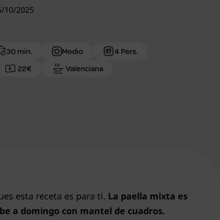
16/10/2025
30 min.
Medio
4 Pers.
22€
Valenciana
es esta receta es para ti.
La paella mixta es
abe a domingo con mantel de cuadros.