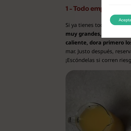
1 - Todo empieza tr
Acepta
Si ya tienes todos los in
muy grandes, las judías 
caliente, dora primero lo
mar. Justo después, reserva
¡Escóndelas si corren ries