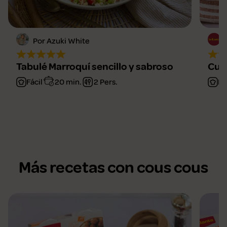
Por Azuki White
Tabulé Marroquí sencillo y sabroso
Cusc
Fácil
20 min.
2 Pers.
Fá
Más recetas con cous cous