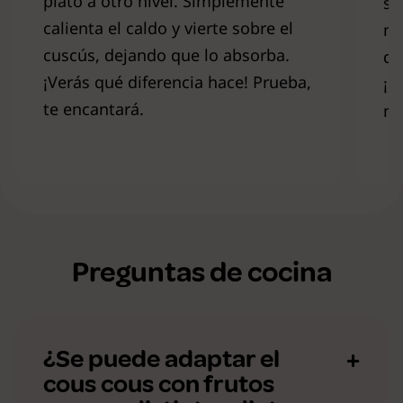
plato a otro nivel. Simplemente
se
calienta el caldo y vierte sobre el
mi
cuscús, dejando que lo absorba.
do
¡Verás qué diferencia hace! Prueba,
¡E
te encantará.
má
Preguntas de cocina
¿Se puede adaptar el
cous cous con frutos