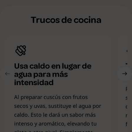
Trucos de cocina
Usa caldo en lugar de
T
agua para más
p
intensidad
Pa
Al preparar cuscús con frutos
se
secos y uvas, sustituye el agua por
de
caldo. Esto le dará un sabor más
ne
intenso y aromático, elevando tu
fu