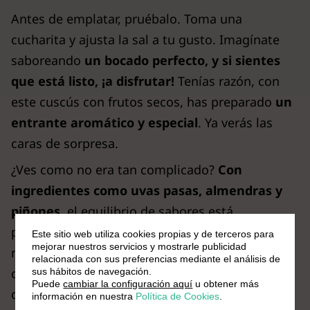
Antes de emplatar, pruébalo. Toma una
cucharita y ajusta la sal a tu gusto. Imagínate
saboreando
un bocado perfecto, y si sientes
que está listo, ¡a disfrutar!
Tenías razón, con
este cuscús con frutos secos, has preparado
un
entrante aromático y especial
. Ya verás las
caras de sorpresa.
¿Ves como no era tan complicado?
Con
ingredientes como uvas pasas, almendras y
piñones
, el equilibrio de sabores está
prácticamente garantizado. Sirve este
Este sitio web utiliza cookies propias y de terceros para
mejorar nuestros servicios y mostrarle publicidad
maravilloso couscous con frutos secos caliente
relacionada con sus preferencias mediante el análisis de
o frío, como guarnición de algún plato principal
sus hábitos de navegación.
Puede
cambiar la configuración aquí
u obtener más
de cocina árabe o como estrella del menú.
información en nuestra
Política de Cookies
.