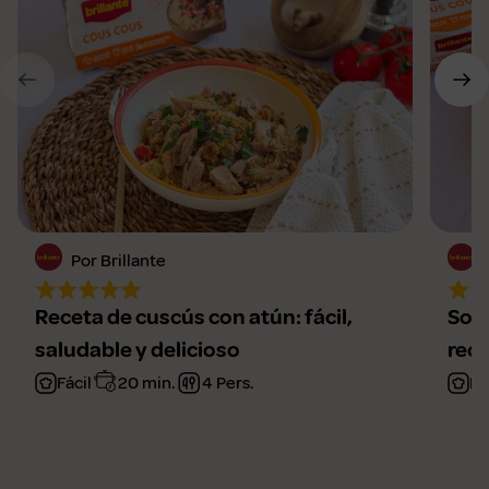
Por Brillante
Receta de cuscús con atún: fácil,
Sopa
saludable y delicioso
rec
Fácil
20 min.
4 Pers.
Fá