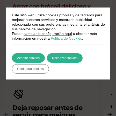
Arroz con brócoli delicioso y
saludable
Este sitio web utiliza cookies propias y de terceros para
mejorar nuestros servicios y mostrarle publicidad
relacionada con sus preferencias mediante el análisis de
sus hábitos de navegación.
Puede
cambiar la configuración aquí
u obtener más
información en nuestra
Política de Cookies
.
Aceptar cookies
Rechazar cookies
Trucos de cocina
Configurar cookies
Deja reposar antes de
U
servir para mejores
m