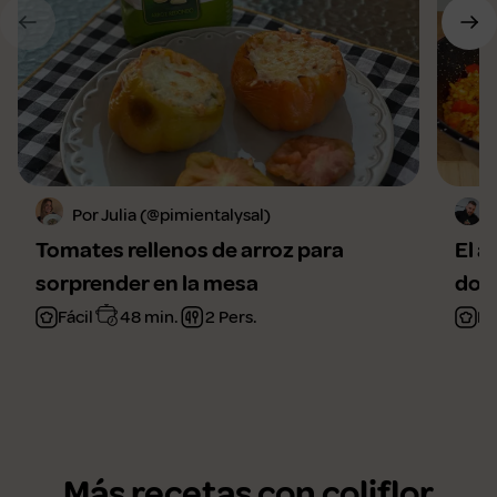
Por Julia (@pimientalysal)
Tomates rellenos de arroz para
El a
sorprender en la mesa
domi
Fácil
48 min.
2 Pers.
Fá
Más recetas con coliflor