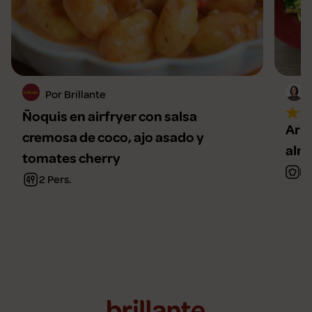
Por Brillante
Ñoquis en airfryer con salsa
Arro
cremosa de coco, ajo asado y
alm
tomates cherry
Fá
2 Pers.