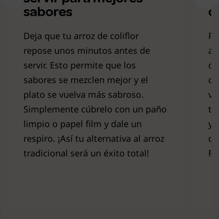
sabores
c
Deja que tu arroz de coliflor
Pa
repose unos minutos antes de
ar
servir. Esto permite que los
cu
sabores se mezclen mejor y el
de
plato se vuelva más sabroso.
ve
Simplemente cúbrelo con un paño
tu
limpio o papel film y dale un
y 
respiro. ¡Así tu alternativa al arroz
qu
tradicional será un éxito total!
Pr