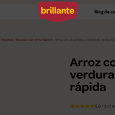
Blog de c
›
Recetas
›
Recetas con arroz blanco
›
Arroz con alcachofas y verduras: receta fáci
Recetas al horno
Re
Recetas a la plancha
Re
Arroz c
Recetas con Thermomix
Re
verduras
Recetas en microondas
Re
rápida
Recetas vegetarianas
R
Recetas veganas
R
Ver todas
Ve
5,0 / 5 (1 