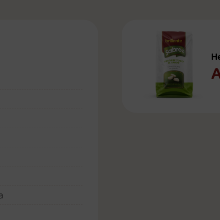
H
A
a