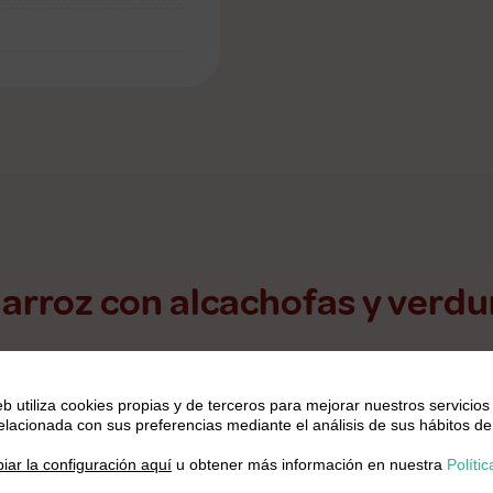
arroz con alcachofas y verdu
chofas y las verduras
eb utiliza cookies propias y de terceros para mejorar nuestros servicios
relacionada con sus preferencias mediante el análisis de sus hábitos de
chofas, quitando esas hojas exteriore
s que parecen
.
iar la configuración aquí
u obtener más información en nuestra
Polític
uartos y directo a un bol con agua fría y un chorro de