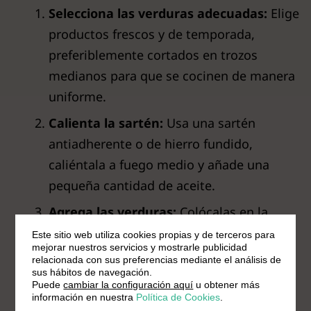
Selecciona las verduras adecuadas:
Elige
productos frescos y de temporada,
preferiblemente cortados en trozos
medianos para que se cocinen de manera
uniforme.
Calienta la sartén:
Usa una sartén
antiadherente o de hierro fundido,
caliéntala a fuego medio y añade una
pequeña cantidad de aceite.
Agrega las verduras:
Colócalas en la
sartén cuando el aceite esté caliente pero
Este sitio web utiliza cookies propias y de terceros para
mejorar nuestros servicios y mostrarle publicidad
sin humear. Comienza por las más duras
relacionada con sus preferencias mediante el análisis de
(zanahorias, cebollas) y luego añade las
sus hábitos de navegación.
Puede
cambiar la configuración aquí
u obtener más
más delicadas (calabacín, espinacas).
información en nuestra
Política de Cookies
.