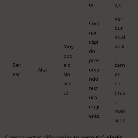
or
ajo
Ver
Coci
dur
nar
as al
rápi
Muy
wok
do
poc
,
pres
Salt
a o
carn
Alta
erva
ear
sin
es
ndo
acei
en
text
te
tiras
ura
,
cruji
mari
ente
scos
Conocer estas diferencias te permitirá
elegir