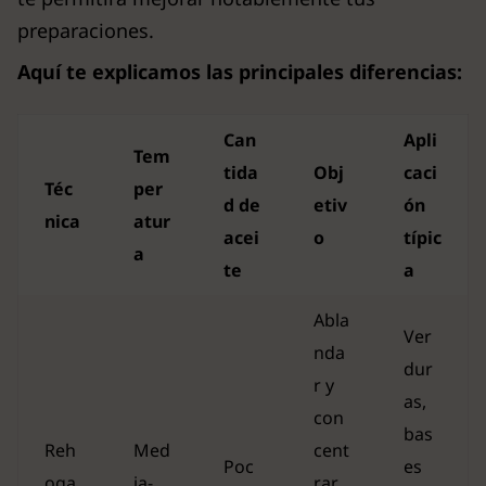
preparaciones.
Aquí te explicamos las principales diferencias:
Can
Apli
Tem
tida
Obj
caci
Téc
per
d de
etiv
ón
nica
atur
acei
o
típic
a
te
a
Abla
Ver
nda
dur
r y
as,
con
bas
Reh
Med
cent
Poc
es
oga
ia-
rar