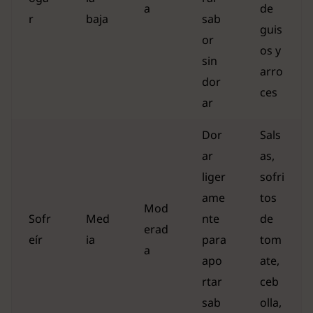
a
de
r
baja
sab
guis
or
os y
sin
arro
dor
ces
ar
Dor
Sals
ar
as,
liger
sofri
ame
tos
Mod
Sofr
Med
nte
de
erad
eír
ia
para
tom
a
apo
ate,
rtar
ceb
sab
olla,