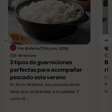
Por Brillante
16 junio, 2026
5' de lectura
4'
3 tipos de guarniciones
Bo
perfectas para acompañar
ri
pescado este verano
Con
fre
En Arroz Brillante, nos encanta darte
solu
ideas que sorprendan a tu paladar. Y
como el ...