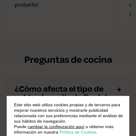
probarlo!
de
cu
Preguntas de cocina
¿Cómo afecta el tipo de
caldo al resultado final de
un plato?
Este sitio web utiliza cookies propias y de terceros para
mejorar nuestros servicios y mostrarle publicidad
relacionada con sus preferencias mediante el análisis de
sus hábitos de navegación.
Puede
cambiar la configuración aquí
u obtener más
¿Qué tipos de sofrito se
información en nuestra
Política de Cookies
.