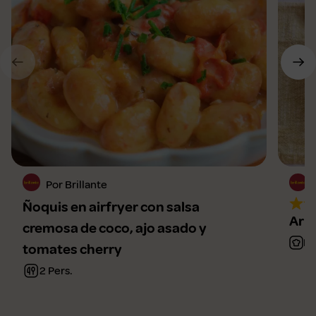
Por Brillante
Ñoquis en airfryer con salsa
Arro
cremosa de coco, ajo asado y
Me
tomates cherry
2 Pers.