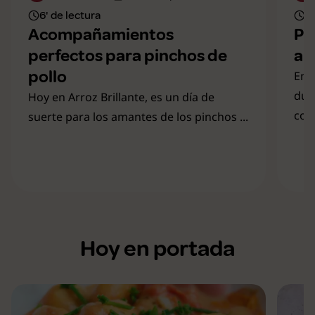
6' de lectura
6'
Acompañamientos
Pr
perfectos para pinchos de
ar
pollo
En B
dud
Hoy en Arroz Brillante, es un día de
com
suerte para los amantes de los pinchos ...
Hoy en portada