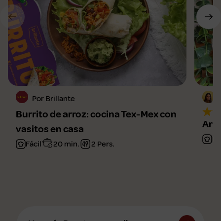
Por Brillante
Burrito de arroz: cocina Tex-Mex con
Arro
vasitos en casa
Fá
Fácil
20 min.
2 Pers.