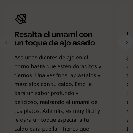
Resalta el umami con
U
un toque de ajo asado
b
Asa unos dientes de ajo en el
¿S
horno hasta que estén doraditos y
pa
tiernos. Una vez fríos, aplástalos y
ti
mézclalos con tu caldo. Esto le
ca
dará un sabor profundo y
in
delicioso, realzando el umami de
es
tus platos. Además, es muy fácil y
re
le dará un toque especial a tu
sa
caldo para paella. ¡Tienes que
Id