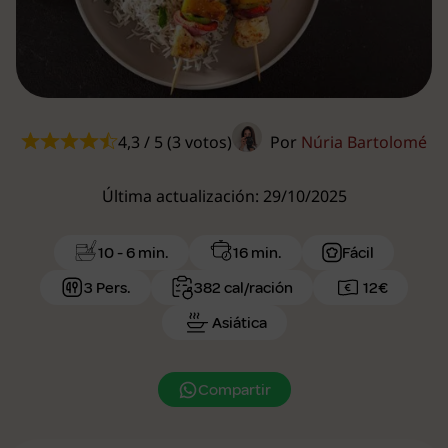
4,3 / 5 (3 votos)
Por
Núria Bartolomé
Última actualización: 29/10/2025
10 - 6 min.
16 min.
Fácil
3 Pers.
382 cal/ración
12€
Asiática
Compartir