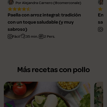
Por Alejandra Carnero (@comerconale)
Paella con arroz integral: tradición
Ensa
con un toque saludable (y muy
sal
sabroso)
Fá
Fácil
35 min.
2 Pers.
Más recetas con pollo