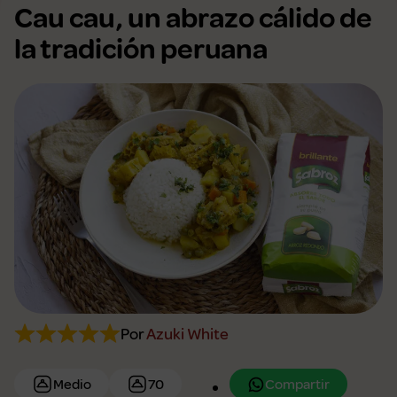
Cau cau, un abrazo cálido de
la tradición peruana
Por
Azuki White
Compartir
Medio
70