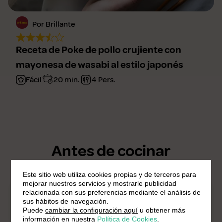
Por Brillante
Receta de Poke de pollo crujiente con
mayonesa de wasabi al estilo japonés
Fácil
20 min.
4 Pers.
Antes de cocinar
Este sitio web utiliza cookies propias y de terceros para
mejorar nuestros servicios y mostrarle publicidad
relacionada con sus preferencias mediante el análisis de
Tiempo medio de preparación:
sus hábitos de navegación.
Puede
cambiar la configuración aquí
u obtener más
28 min
información en nuestra
Política de Cookies
.