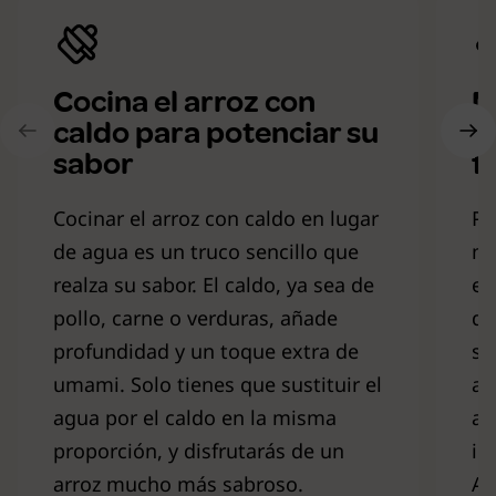
Cocina el arroz con
M
caldo para potenciar su
t
sabor
f
Cocinar el arroz con caldo en lugar
Pa
de agua es un truco sencillo que
me
realza su sabor. El caldo, ya sea de
en
pollo, carne o verduras, añade
de
profundidad y un toque extra de
se
umami. Solo tienes que sustituir el
ar
agua por el caldo en la misma
ac
proporción, y disfrutarás de un
in
arroz mucho más sabroso.
Ad