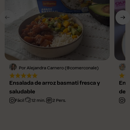
Por Alejandra Carnero (@comerconale)
Ensalada de arroz basmati fresca y
Ens
saludable
deli
Fácil
12 min.
2 Pers.
Fá