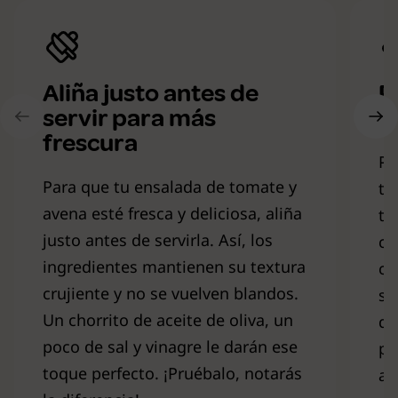
Aliña justo antes de
P
servir para más
v
frescura
Pa
Para que tu ensalada de tomate y
to
avena esté fresca y deliciosa, aliña
te
justo antes de servirla. Así, los
cr
ingredientes mantienen su textura
cr
crujiente y no se vuelven blandos.
su
Un chorrito de aceite de oliva, un
de
poco de sal y vinagre le darán ese
pu
toque perfecto. ¡Pruébalo, notarás
ag