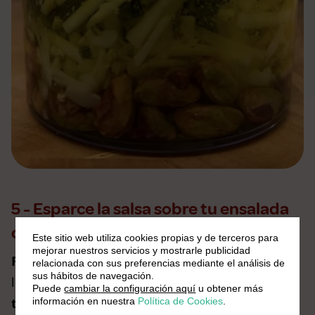
5 - Esparce la salsa sobre tu ensalada
de avena con tomate
Este sitio web utiliza cookies propias y de terceros para
mejorar nuestros servicios y mostrarle publicidad
Finalmente, llega el momento clave:
esparce
relacionada con sus preferencias mediante el análisis de
sus hábitos de navegación.
la salsa sobre tu
ensalada de avena con
Puede
cambiar la configuración aquí
u obtener más
tomate
. Este es el
toque final
que combina
información en nuestra
Política de Cookies
.