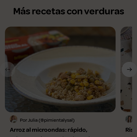
Más recetas con verduras
Por Julia (@pimientalysal)
Arroz al microondas: rápido,
Riso