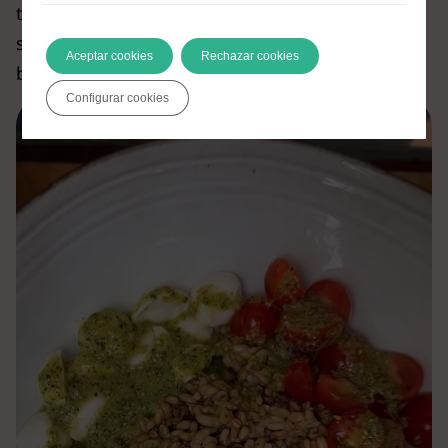
todo en un
delicioso bocado
. Remueve
suavemente para asegurarte de que cada
Aceptar cookies
Rechazar cookies
bocado esté lleno de sabor.
Configurar cookies