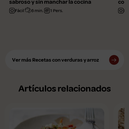
sabroso y sin manchar la cocina
con 
Fácil
6 min.
1 Pers.
Fá
Ver más Recetas con verduras y arroz
Artículos relacionados