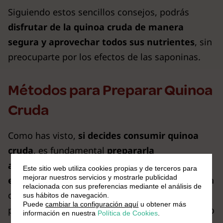
Siguiendo estos sencillos consejos, podrás
disfrutar de la quinoa cruda de manera
segura y aprovechar todos sus nutrientes
, sin
preocuparte por los efectos de las saponinas.
Métodos para Preparar Quinoa
Cruda
Como has visto,
si decides consumir quinoa
cruda
, es fundamental
prepararla
adecuadamente para asegurar su sabor y
Este sitio web utiliza cookies propias y de terceros para
mejorar nuestros servicios y mostrarle publicidad
eliminar cualquier impureza
. Aunque la quinoa
relacionada con sus preferencias mediante el análisis de
cocida es la forma más común de disfrutarla,
sus hábitos de navegación.
Puede
cambiar la configuración aquí
u obtener más
prepararla en crudo es posible siempre y cuando
información en nuestra
Política de Cookies
.