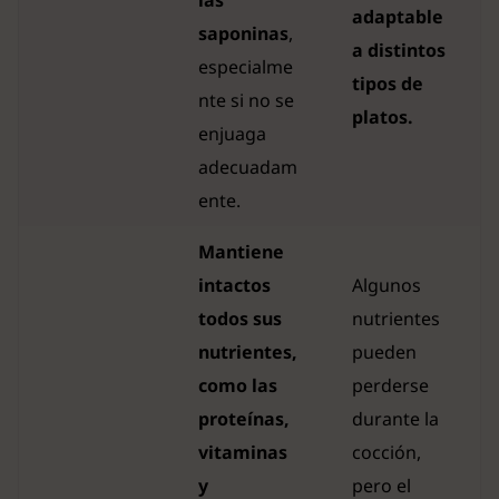
las
adaptable
saponinas
,
a distintos
especialme
tipos de
nte si no se
platos.
enjuaga
adecuadam
ente.
Mantiene
intactos
Algunos
todos sus
nutrientes
nutrientes,
pueden
como las
perderse
proteínas,
durante la
vitaminas
cocción,
y
pero el