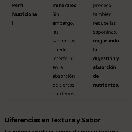
Perfil
minerales.
proceso
Nutriciona
Sin
también
l
embargo,
reduce las
las
saponinas,
saponinas
mejorando
pueden
la
interferir
digestión y
en la
absorción
absorción
de
de ciertos
nutrientes.
nutrientes.
Diferencias en Textura y Sabor
La quinoa cruda es conocida por su textura