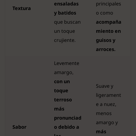
ensaladas
principales
Textura
y batidos
o como
que buscan
acompaña
un toque
miento en
crujiente.
guisos y
arroces.
Levemente
amargo,
con un
Suave y
toque
ligerament
terroso
e a nuez,
más
menos
pronunciad
amargo y
Sabor
o debido a
más