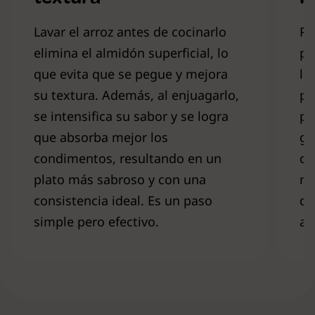
Lavar el arroz antes de cocinarlo
Pa
elimina el almidón superficial, lo
pl
que evita que se pegue y mejora
lu
su textura. Además, al enjuagarlo,
po
se intensifica su sabor y se logra
pr
que absorba mejor los
gu
condimentos, resultando en un
ca
plato más sabroso y con una
mi
consistencia ideal. Es un paso
di
simple pero efectivo.
ar