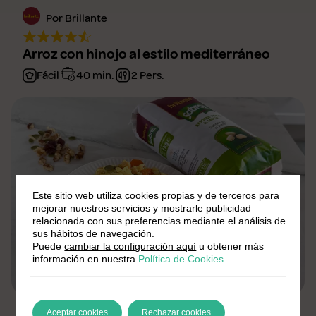
Por Brillante
Arroz con hinojo al estilo mediterráneo
Fácil
40 min.
2 Pers.
Este sitio web utiliza cookies propias y de terceros para
mejorar nuestros servicios y mostrarle publicidad
relacionada con sus preferencias mediante el análisis de
sus hábitos de navegación.
Puede
cambiar la configuración aquí
u obtener más
información en nuestra
Política de Cookies
.
Por Nutrifitgema
Aceptar cookies
Rechazar cookies