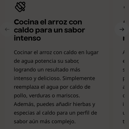
Cocina el arroz con
A
caldo para un sabor
l
intenso
r
Cocinar el arroz con caldo en lugar
Ag
de agua potencia su sabor,
es
logrando un resultado más
sa
intenso y delicioso. Simplemente
po
reemplaza el agua por caldo de
ar
pollo, verduras o mariscos.
de
Además, puedes añadir hierbas y
in
especias al caldo para un perfil de
un
sabor aún más complejo.
tr