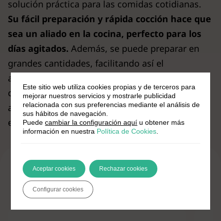
solución práctica para las comidas cotidianas.
Su fácil preparación y rápida cocción hace que
sea un aliado en la cocina, perfecto para los
días agitados.
Además, se puede preparar en
grandes cantidades, facilitando así el
aprovechamiento de sobras y la planificación de
Este sitio web utiliza cookies propias y de terceros para
comidas semanales. Todo esto contribuye a una
mejorar nuestros servicios y mostrarle publicidad
relacionada con sus preferencias mediante el análisis de
alimentación más variada y menos estresante
sus hábitos de navegación.
en el día a día.
Puede
cambiar la configuración aquí
u obtener más
información en nuestra
Política de Cookies
.
Aceptar cookies
Rechazar cookies
Trucos de cocina
Configurar cookies