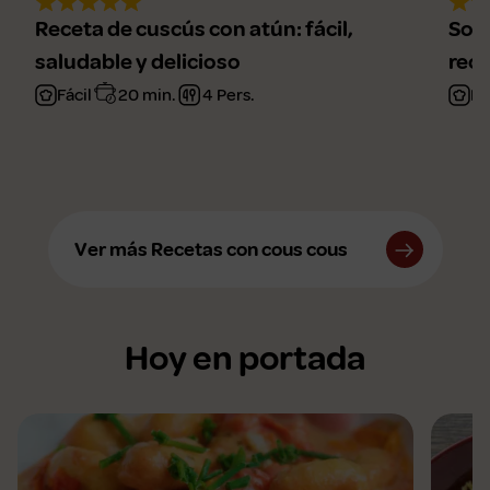
Receta de cuscús con atún: fácil,
Sopa
saludable y delicioso
rec
Fácil
20 min.
4 Pers.
Fá
Ver más Recetas con cous cous
Hoy en portada