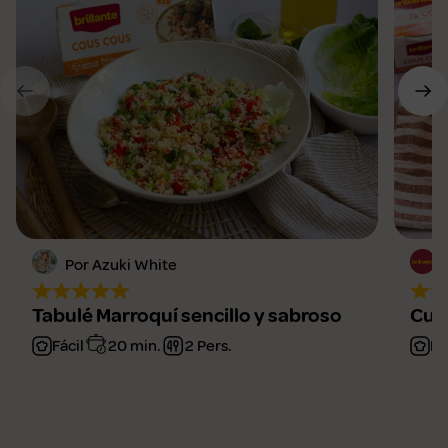
Por Azuki White
Tabulé Marroquí sencillo y sabroso
Cusc
Fácil
20 min.
2 Pers.
Fá