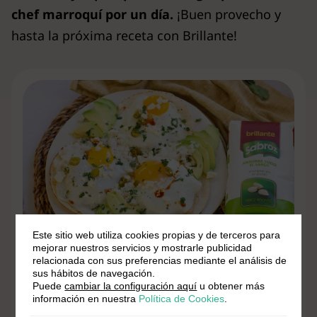
chef marroquí por un día.
¡Buen provecho y
hasta la próxima receta con Brillante!
Este sitio web utiliza cookies propias y de terceros para
mejorar nuestros servicios y mostrarle publicidad
relacionada con sus preferencias mediante el análisis de
sus hábitos de navegación.
¿Aún no lo has probado?
Puede
cambiar la configuración aquí
u obtener más
información en nuestra
Política de Cookies
.