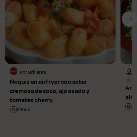
Por Brillante
Ñoquis en airfryer con salsa
Arro
cremosa de coco, ajo asado y
alm
tomates cherry
Fá
2 Pers.