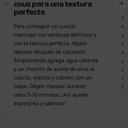
cous para una textura
s
perfecta
Pa
Para conseguir un cuscús
tu
marroquí con verduras delicioso y
añ
con la textura perfecta, déjalo
cú
reposar después de cocinarlo.
es
Simplemente agrega agua caliente
co
y un chorrito de aceite de oliva al
un
cuscús, mezcla y cúbrelo con un
de
trapo. Déjalo reposar durante
la
unos 5-10 minutos. ¡Así queda
esponjoso y sabroso!