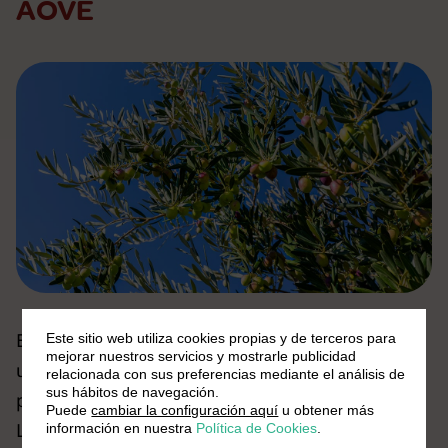
AOVE
Existen diversas variedades de aceitunas que se
Este sitio web utiliza cookies propias y de terceros para
mejorar nuestros servicios y mostrarle publicidad
utilizan para producir
AOVE
, cada una con sus
relacionada con sus preferencias mediante el análisis de
sus hábitos de navegación.
propias características de sabor y propiedades.
Puede
cambiar la configuración aquí
u obtener más
Las
variedades más comunes
incluyen
Picual,
información en nuestra
Política de Cookies
.