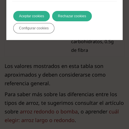
carbohidratos, 1.8g
de fibra
Aceptar cookies
Rechazar cookies
121 kcal, 3g de
Configurar cookies
proteínas, 25g de
Arroz Basmati
carbohidratos, 0.5g
de fibra
Los valores mostrados en esta tabla son
aproximados y deben considerarse como
referencia general.
Para saber más sobre las diferencias entre los
tipos de arroz, te sugerimos consultar el artículo
sobre
arroz redondo o bomba
, o aprender
cuál
elegir: arroz largo o redondo
.