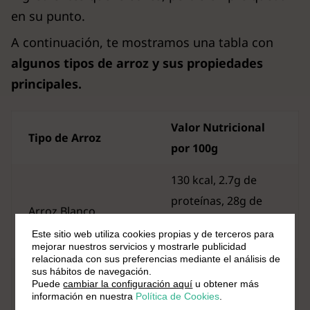
en su punto.
A continuación, te mostramos una tabla con
algunos tipos de arroz y sus propiedades
principales.
Valor Nutricional
Tipo de Arroz
por 100g
130 kcal, 2.7g de
proteínas, 28g de
Arroz Blanco
carbohidratos, 0.3g
Este sitio web utiliza cookies propias y de terceros para
de fibra
mejorar nuestros servicios y mostrarle publicidad
relacionada con sus preferencias mediante el análisis de
sus hábitos de navegación.
111 kcal, 2.6g de
Puede
cambiar la configuración aquí
u obtener más
proteínas, 23g de
información en nuestra
Política de Cookies
.
Arroz Integral