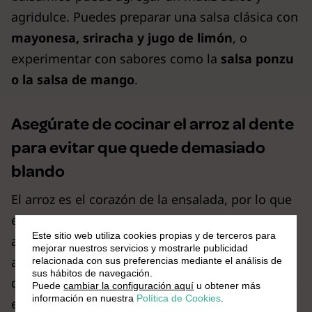
agridulce. Puedes preparar una salsa clásica con
mayonesa, sriracha y jugo de limón
, o
experimentar con sabores como la
salsa ponzu
o la salsa de mango
.
Asegúrate de cocinar el arroz al dente
para evitar que quede demasiado
blando
El arroz es el corazón de la ensalada, por lo que
es fundamental cocinarlo correctamente. Un
Este sitio web utiliza cookies propias y de terceros para
arroz al dente proporciona una textura
mejorar nuestros servicios y mostrarle publicidad
agradable a la ensalada, evitando que se vuelva
relacionada con sus preferencias mediante el análisis de
sus hábitos de navegación.
demasiado suave y pastoso. Aprende más sobre
Puede
cambiar la configuración aquí
u obtener más
información en nuestra
Política de Cookies
.
el
cuál es el tiempo de cocción del arroz blanco.