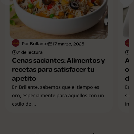
Por Brillante
17 marzo, 2025
7' de lectura
9'
Cenas saciantes: Alimentos y
Al
recetas para satisfacer tu
op
apetito
di
En Brillante, sabemos que el tiempo es
En 
oro, especialmente para aquellos con un
sign
estilo de ...
ing