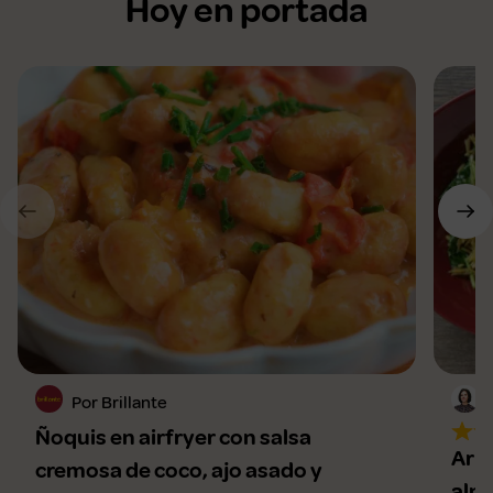
Hoy en portada
Por Brillante
Ñoquis en airfryer con salsa
Arro
cremosa de coco, ajo asado y
alm