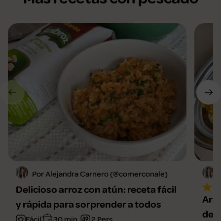
Por Alejandra Carnero (@comerconale)
Delicioso arroz con atún: receta fácil
Arro
y rápida para sorprender a todos
de 
Fácil
30 min.
2 Pers.