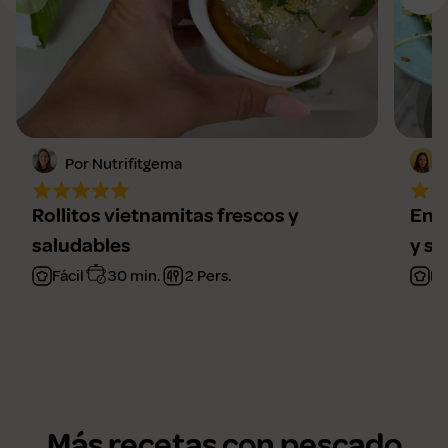
Por Nutrifitgema
Rollitos vietnamitas frescos y
Ensa
saludables
y sa
Fácil
30 min.
2 Pers.
Fá
Más recetas con pescado