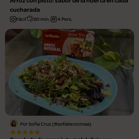
Arroz con pisto: sabor de la huerta en cada
cucharada
Fácil
60 min.
4 Pers.
Por Sofía Cruz (@sofiatecocinaa)