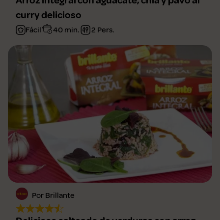
Arroz integral con aguacate, chía y pavo al
curry delicioso
Fácil
40 min.
2 Pers.
Por Brillante