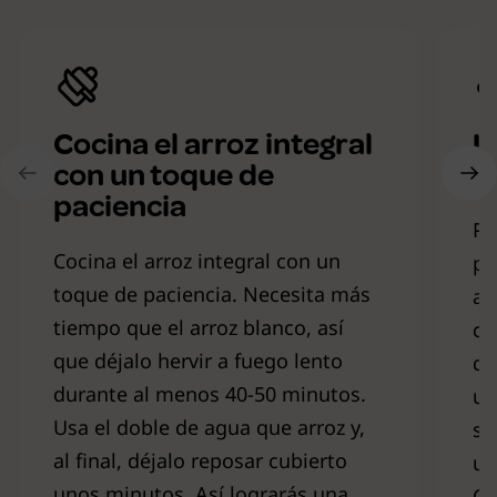
Cocina el arroz integral
U
con un toque de
p
paciencia
Pa
Cocina el arroz integral con un
pe
toque de paciencia. Necesita más
ag
tiempo que el arroz blanco, así
ca
que déjalo hervir a fuego lento
qu
durante al menos 40-50 minutos.
un
Usa el doble de agua que arroz y,
su
al final, déjalo reposar cubierto
un
unos minutos. Así lograrás una
Co