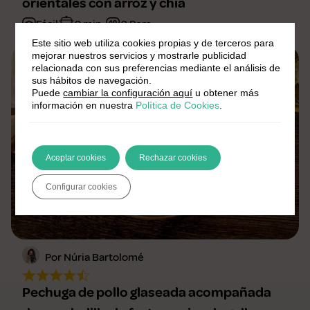
orientales con arroz y chía
Fácil
9 min.
2 Pers.
Este sitio web utiliza cookies propias y de terceros para
mejorar nuestros servicios y mostrarle publicidad
relacionada con sus preferencias mediante el análisis de
sus hábitos de navegación.
Puede
cambiar la configuración aquí
u obtener más
información en nuestra
Política de Cookies
.
Aceptar cookies
Rechazar cookies
Configurar cookies
Por Núria Bartolomé
Pechuga de pollo glaseada acompañada