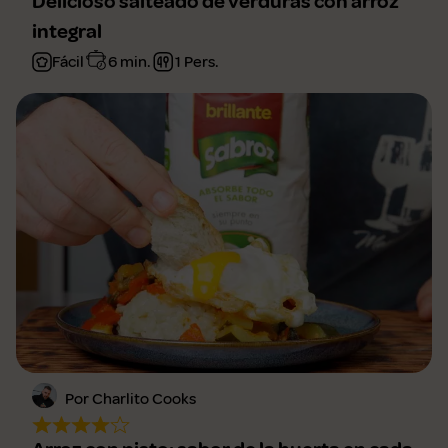
Delicioso salteado de verduras con arroz
integral
Fácil
6 min.
1 Pers.
Por Charlito Cooks