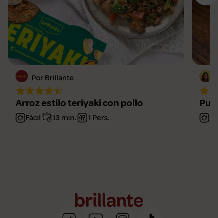
Por Brillante
Arroz estilo teriyaki con pollo
Puch
Fácil
13 min.
1 Pers.
Fá