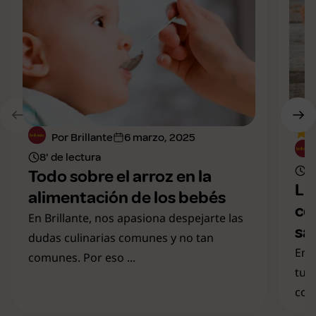
Por Brillante
6 marzo, 2025
8' de lectura
7'
Todo sobre el arroz en la
Li
alimentación de los bebés
co
En Brillante, nos apasiona despejarte las
sa
dudas culinarias comunes y no tan
En 
comunes. Por eso ...
tu 
cono