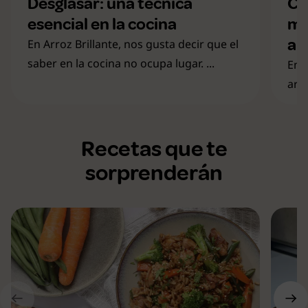
Desglasar: una técnica
Cu
esencial en la cocina
mo
al
En Arroz Brillante, nos gusta decir que el
saber en la cocina no ocupa lugar. ...
En 
arr
Recetas que te
sorprenderán