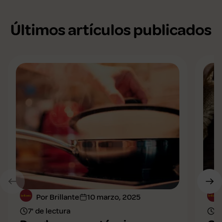
Últimos artículos publicados
Por Brillante
10 marzo, 2025
7' de lectura
8'