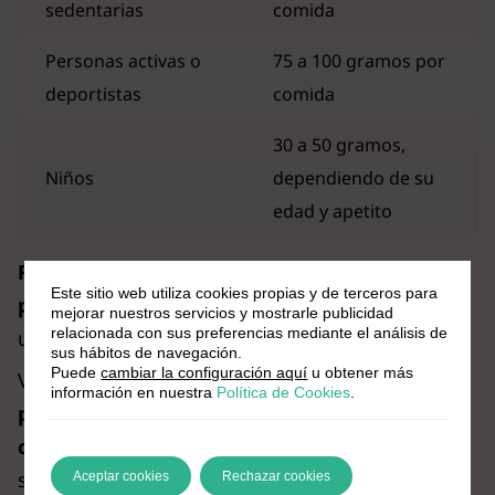
sedentarias
comida
Personas activas o
75 a 100 gramos por
deportistas
comida
30 a 50 gramos,
Niños
dependiendo de su
edad y apetito
Recuerda complementar el arroz con
Este sitio web utiliza cookies propias y de terceros para
proteínas
, grasas saludables y vegetales para
mejorar nuestros servicios y mostrarle publicidad
relacionada con sus preferencias mediante el análisis de
un plato equilibrado.
sus hábitos de navegación.
Puede
cambiar la configuración aquí
u obtener más
Veamos ahora
¿cómo cocinar el arroz para
información en nuestra
Política de Cookies
.
potenciar sus beneficios
? La forma en que
cocinas el arroz
puede marcar la diferencia en
su valor nutricional.
Aceptar cookies
Rechazar cookies