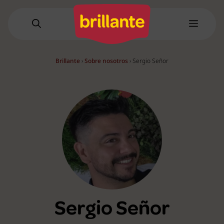
Saltar
al
Menú
contenido
Brillante
›
Sobre nosotros
›
Sergio Señor
Sergio Señor