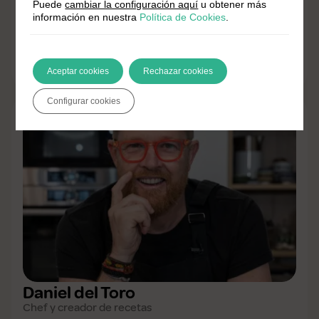
Azuki White
Puede
cambiar la configuración aquí
u obtener más
información en nuestra
Política de Cookies
.
Dietista y nutricionista
Apasionada de la cocina y la alimentación
saludable
Aceptar cookies
Rechazar cookies
Configurar cookies
Daniel del Toro
Chef y creador de recetas