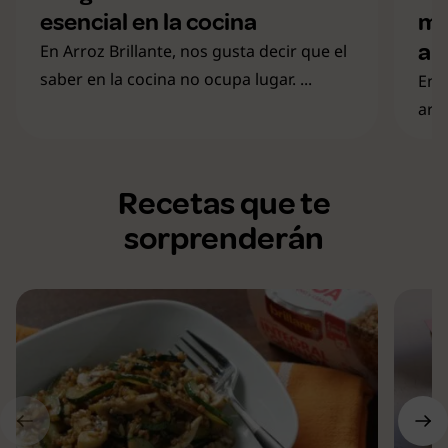
esencial en la cocina
mo
al
En Arroz Brillante, nos gusta decir que el
saber en la cocina no ocupa lugar. ...
En 
arr
Recetas que te
sorprenderán