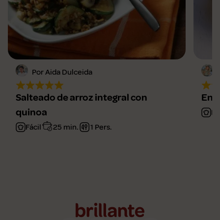
Por Aida Dulceida
Salteado de arroz integral con
Ensa
quinoa
Fá
Fácil
25 min.
1 Pers.