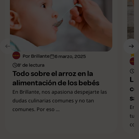
Por Brillante
6 marzo, 2025
8' de lectura
7'
Todo sobre el arroz en la
Li
alimentación de los bebés
co
En Brillante, nos apasiona despejarte las
sa
dudas culinarias comunes y no tan
En 
comunes. Por eso ...
tu 
cono