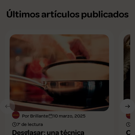
Últimos artículos publicados
Por Brillante
10 marzo, 2025
7' de lectura
8'
Desglasar: una técnica
Cu