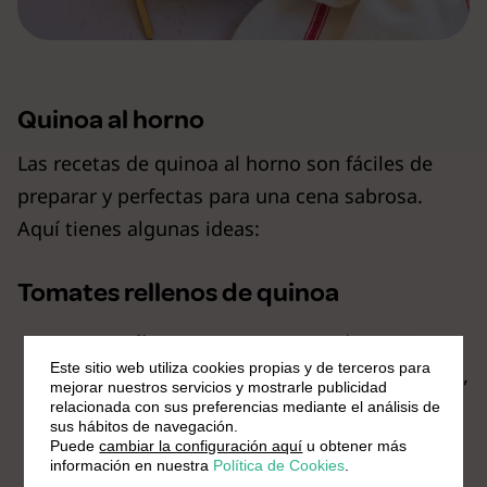
Quinoa al horno
Las recetas de quinoa al horno son fáciles de
preparar y perfectas para una cena sabrosa.
Aquí tienes algunas ideas:
Tomates rellenos de quinoa
Ingredientes:
tomates grandes, quinoa
Este sitio web utiliza cookies propias y de terceros para
cocida, cebolla, ajo, espinacas, queso feta,
mejorar nuestros servicios y mostrarle publicidad
sal, pimienta.
relacionada con sus preferencias mediante el análisis de
sus hábitos de navegación.
Preparación:
Vacía los tomates y
Puede
cambiar la configuración aquí
u obtener más
información en nuestra
Política de Cookies
.
rellénalos con una mezcla de quinoa,