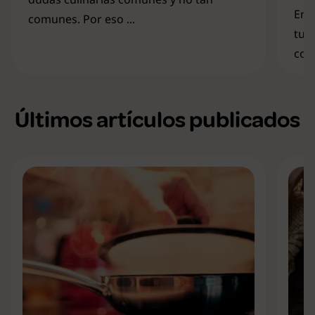
En 
comunes. Por eso ...
tu 
cono
Últimos artículos publicados