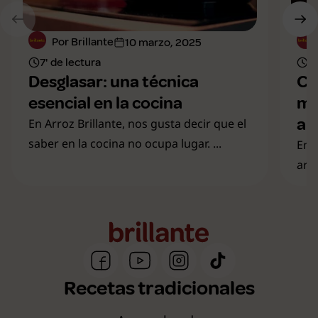
Por Brillante
10 marzo, 2025
7' de lectura
8'
Desglasar: una técnica
Cu
esencial en la cocina
mo
al
En Arroz Brillante, nos gusta decir que el
saber en la cocina no ocupa lugar. ...
En 
arr
Recetas tradicionales