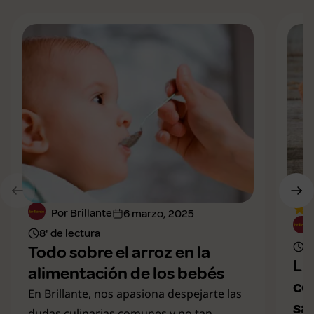
Por Brillante
6 marzo, 2025
8' de lectura
7'
Todo sobre el arroz en la
Li
alimentación de los bebés
co
En Brillante, nos apasiona despejarte las
sa
dudas culinarias comunes y no tan