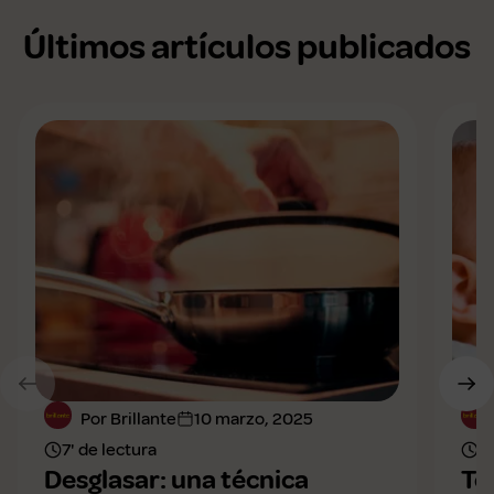
Últimos artículos publicados
Por Brillante
10 marzo, 2025
7' de lectura
8'
Desglasar: una técnica
To