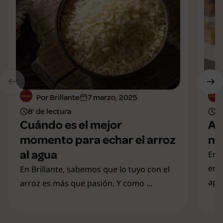
Por Brillante
7 marzo, 2025
8' de lectura
6'
Cuándo es el mejor
Ar
momento para echar el arroz
ne
al agua
En 
en 
En Brillante, sabemos que lo tuyo con el
apre
arroz es más que pasión. Y como ...