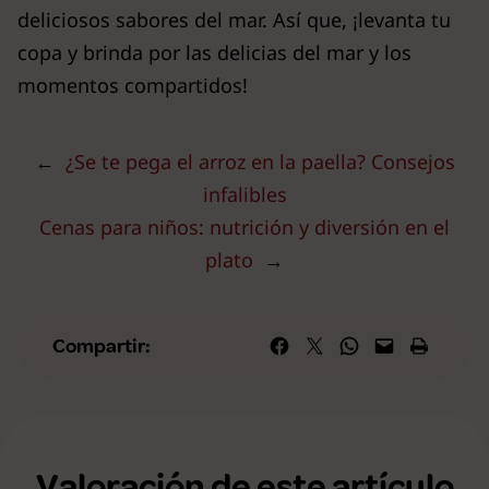
deliciosos sabores del mar. Así que, ¡levanta tu
copa y brinda por las delicias del mar y los
momentos compartidos!
←
¿Se te pega el arroz en la paella? Consejos
infalibles
Cenas para niños: nutrición y diversión en el
plato
→
Compartir en Facebook
Compartir en X
Compartir en WhatsApp
Envía esta página por correo elec
Imprime esta págin
Compartir:
Valoración de este artículo