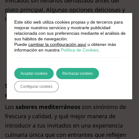
invitados sin llenarlos demasiado antes del
plato principal. Algunas opciones deliciosas y
ligeras son:
Este sitio web utiliza cookies propias y de terceros para
mejorar nuestros servicios y mostrarle publicidad
Sopa de marisco
: con un caldo claro y
relacionada con sus preferencias mediante el análisis de
sus hábitos de navegación.
repleto de sabor a mar.
Puede
cambiar la configuración aquí
u obtener más
Crema de calabacín
: suave y con un
información en nuestra
Política de Cookies
.
toque de pimienta negra para realzar los
sabores.
Aceptar cookies
Rechazar cookies
Sabores mediterráneos en los entrantes de
Configurar cookies
marisco
Los
sabores mediterráneos
son sinónimo de
frescura y calidad, y qué mejor manera de
introducir a tus invitados en una experiencia
culinaria única que con entrantes que reflejen