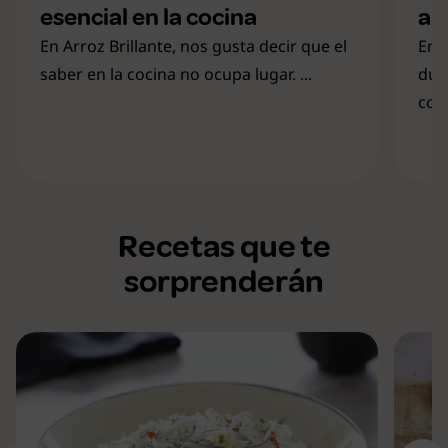
esencial en la cocina
al
En Arroz Brillante, nos gusta decir que el
En B
saber en la cocina no ocupa lugar. ...
dud
com
Recetas que te
sorprenderán