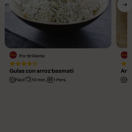
Por Brillante
Gulas con arroz basmati
Arro
Fácil
10 min.
1 Pers.
Me