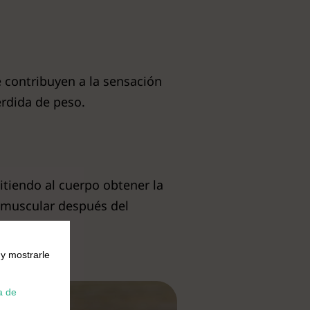
 contribuyen a la sensación
érdida de peso.
itiendo al cuerpo obtener la
o muscular después del
 y mostrarle
a de