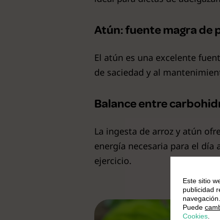
Atún: fuente magra de 
El atún es una excelente fuen
de saciedad y al mantenimient
Balance entre carbohid
La ingesta de arroz y atún of
energía necesaria para el día
ejercicio.
Este sitio w
publicidad 
navegación
Puede
camb
Cookies
.