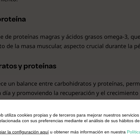
proteína
te de proteínas magras y ácidos grasos omega-3, que
o de la masa muscular, aspecto crucial durante la p
ratos y proteínas
rece un balance entre carbohidratos y proteínas, perm
 a día y promoviendo la recuperación y el crecimient
eb utiliza cookies propias y de terceros para mejorar nuestros servicios
relacionada con sus preferencias mediante el análisis de sus hábitos de
.
iar la configuración aquí
u obtener más información en nuestra
Polític