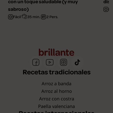
con un toque saludable (y muy
disf
sabroso)
Fá
Fácil
35 min.
2 Pers.
Recetas tradicionales
Arroz a banda
Arroz al horno
Arroz con costra
Paella valenciana