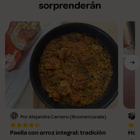
sorprenderán
Por Alejandra Carnero (@comerconale)
Paella con arroz integral: tradición
Horc