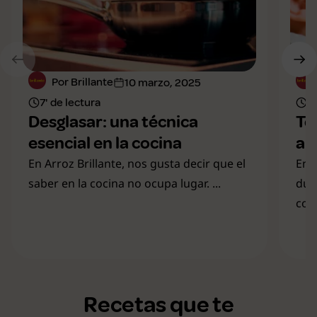
Por Brillante
10 marzo, 2025
7' de lectura
8'
Desglasar: una técnica
To
esencial en la cocina
al
En Arroz Brillante, nos gusta decir que el
En B
saber en la cocina no ocupa lugar. ...
dud
com
Recetas que te