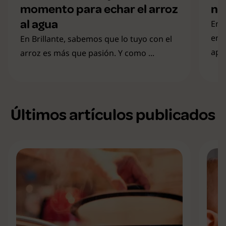
momento para echar el arroz
ne
al agua
En 
en 
En Brillante, sabemos que lo tuyo con el
apre
arroz es más que pasión. Y como ...
Últimos artículos publicados