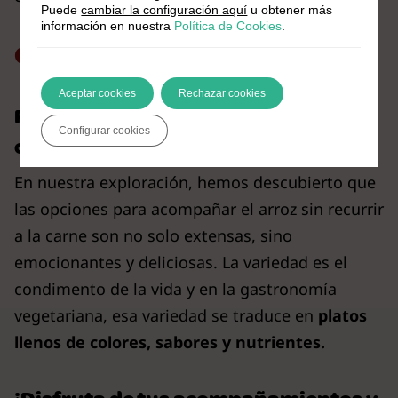
Puede
cambiar la configuración aquí
u obtener más
información en nuestra
Política de Cookies
.
Conclusión
Aceptar cookies
Rechazar cookies
Reflexiones sobre la variedad en la
Configurar cookies
cocina vegetariana
En nuestra exploración, hemos descubierto que
las opciones para acompañar el arroz sin recurrir
a la carne son no solo extensas, sino
emocionantes y deliciosas. La variedad es el
condimento de la vida y en la gastronomía
vegetariana, esa variedad se traduce en
platos
llenos de colores, sabores y nutrientes.