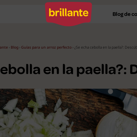
Blog de c
lante
›
Blog
›
Guías para un arroz perfecto
›
¿Se echa cebolla en la paella?: Descú
Recetas al horno
Re
ebolla en la paella?:
Recetas a la plancha
Re
Recetas con Thermomix
Re
Recetas en microondas
Re
Recetas vegetarianas
R
Recetas veganas
R
Ver todas
Ve