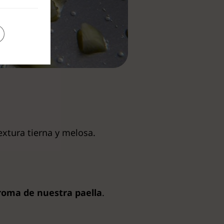
xtura tierna y melosa.
aroma de nuestra paella
.