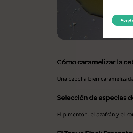
Acepta
Cómo caramelizar la ceb
Una cebolla bien caramelizad
Selección de especias d
El pimentón, el azafrán y el 