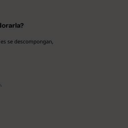
dorarla?
ales se descompongan,
.