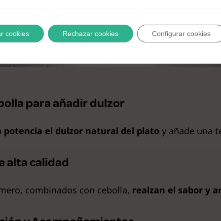
r cookies
Rechazar cookies
Configurar cookies
olla para añadir dulzor
a
potencia el dulzor natural del plato
y añade una te
e alta calidad
romero, combinados con cebolla,
realzan el sabor y 