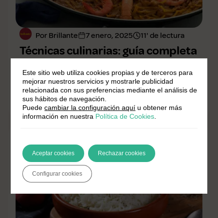
Por Brillante
7 enero, 2025
11' de lectura
Técnicas culinarias: guía completa
para mejorar tu cocina
Este sitio web utiliza cookies propias y de terceros para
En Arroz Brillante, seguimos alimentando tu
mejorar nuestros servicios y mostrarle publicidad
relacionada con sus preferencias mediante el análisis de
pasión por la cocina con nuevos conocimientos
sus hábitos de navegación.
y técnicas ...
Puede
cambiar la configuración aquí
u obtener más
información en nuestra
Política de Cookies
.
Aceptar cookies
Rechazar cookies
Configurar cookies