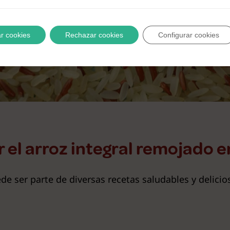
r cookies
Rechazar cookies
Configurar cookies
el arroz integral remojado en
de ser parte de diversas recetas saludables y delicio