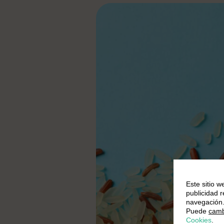
Este sitio w
publicidad 
navegación
Puede
camb
Cookies
.