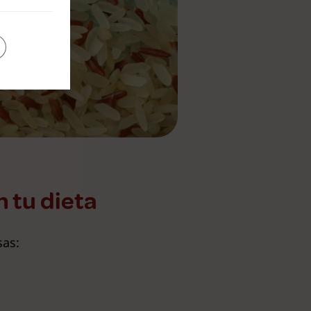
 tu dieta
sas: