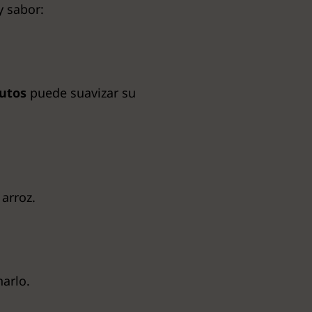
y sabor:
utos
puede suavizar su
 arroz.
narlo.