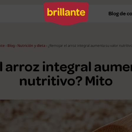
Blog de c
nte
›
Blog
›
Nutrición y dieta
›
¿Remojar el arroz integral aumenta su valor nutritiv
Recetas al horno
Re
 arroz integral aume
Recetas a la plancha
Re
Recetas con Thermomix
Re
nutritivo? Mito
Recetas en microondas
Re
Recetas vegetarianas
R
Recetas veganas
R
Ver todas
Ve