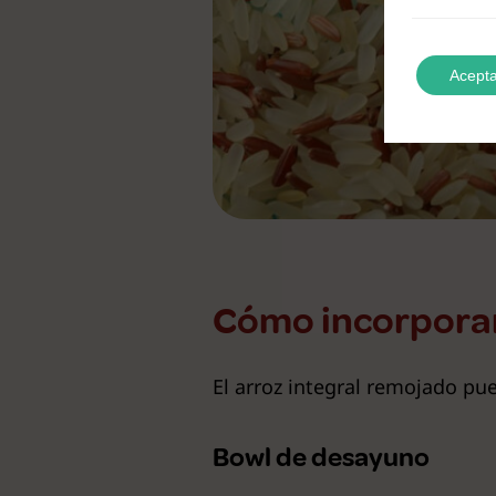
Acepta
Cómo incorporar 
El arroz integral remojado pue
Bowl de desayuno