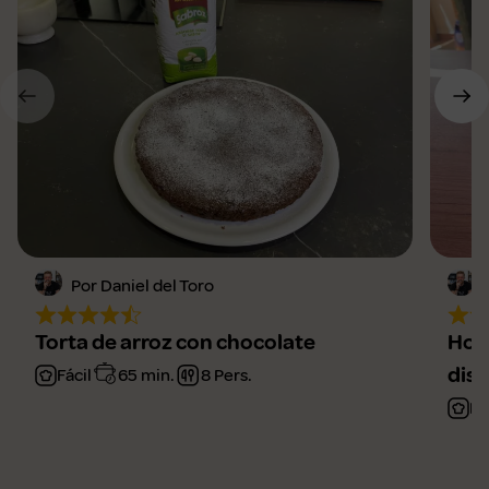
Por Daniel del Toro
Torta de arroz con chocolate
Horc
disf
Fácil
65 min.
8 Pers.
Fá