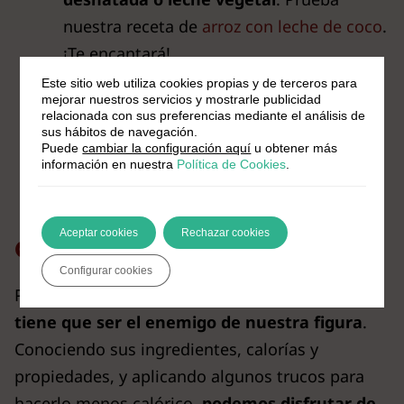
nuestra receta de
arroz con leche de coco
.
¡Te encantará!
Usa edulcorantes naturales como la
Este sitio web utiliza cookies propias y de terceros para
mejorar nuestros servicios y mostrarle publicidad
stevia o el xilitol
en lugar de azúcar.
relacionada con sus preferencias mediante el análisis de
Haz
deporte
y mantén una
dieta
sus hábitos de navegación.
Puede
cambiar la configuración aquí
u obtener más
equilibrada
para «compensar» los
información en nuestra
Política de Cookies
.
excesos.
Aceptar cookies
Rechazar cookies
Conclusión
Configurar cookies
Podemos afirmar que
el arroz con leche no
tiene que ser el enemigo de nuestra figura
.
Conociendo sus ingredientes, calorías y
propiedades, y aplicando algunos trucos para
hacerlo menos calórico,
podemos disfrutar de