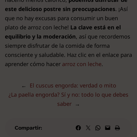
este delicioso postre sin preocupaciones
. ¡Así
que no hay excusas para consumir un buen
plato de arroz con leche!
La clave está en el
equilibrio y la moderación
, así que recordemos
siempre disfrutar de la comida de forma
consciente y saludable. Haz clic en el enlace para
aprender cómo hacer
arroz con leche
.
←
El cuscus engorda: verdad o mito
¿La paella engorda? Sí y no: todo lo que debes
saber
→
Compartir en Facebook
Compartir en X
Compartir en WhatsApp
Envía esta página por correo elec
Imprime esta págin
Compartir: