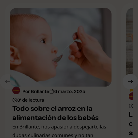
Por Brillante
6 marzo, 2025
8' de lectura
7'
Todo sobre el arroz en la
Li
alimentación de los bebés
co
En Brillante, nos apasiona despejarte las
sa
dudas culinarias comunes y no tan