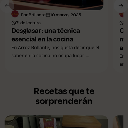
Por Brillante
10 marzo, 2025
7' de lectura
8'
Desglasar: una técnica
Cu
esencial en la cocina
mo
al
En Arroz Brillante, nos gusta decir que el
saber en la cocina no ocupa lugar. ...
En 
arr
Recetas que te
sorprenderán