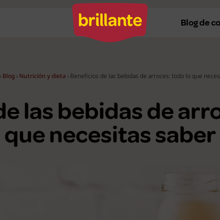
Blog de c
›
Blog
›
Nutrición y dieta
›
Beneficios de las bebidas de arroces: todo lo que neces
Recetas al horno
Re
de las bebidas de arro
Recetas a la plancha
Re
Recetas con Thermomix
Re
que necesitas saber
Recetas en microondas
Re
Recetas vegetarianas
R
Recetas veganas
R
Ver todas
Ve