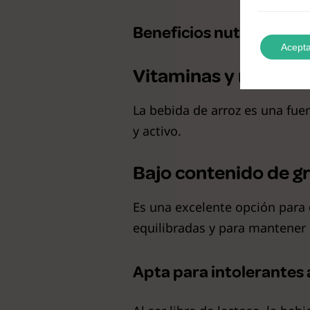
Beneficios nutricionale
Acepta
Vitaminas y mineral
La bebida de arroz es una fue
y activo.
Bajo contenido de g
Es una excelente opción para
equilibradas y para mantener
Apta para intolerantes a