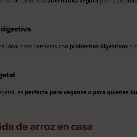
ida de arroz es una
alternativa segura
para personas 
 digestiva
hace ideal para personas con
problemas digestivos
o p
getal
getal, es
perfecta para veganos o para quienes b
da de arroz en casa