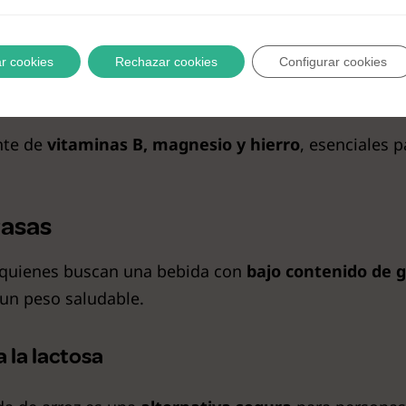
s
r cookies
Rechazar cookies
Configurar cookies
es esenciales
nte de
vitaminas B, magnesio y hierro
, esenciales 
rasas
 quienes buscan una bebida con
bajo contenido de 
 un peso saludable.
 la lactosa