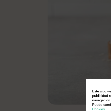
Este sitio w
publicidad 
navegación
Puede
camb
Cookies
.