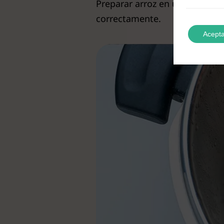
Preparar arroz en una olla ex
correctamente.
Acepta