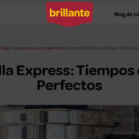
Blog de c
›
Blog
›
Guías para un arroz perfecto
›
Arroz en Olla Express: Tiempos de Cocción
Recetas al horno
Re
lla Express: Tiempos
Recetas a la plancha
Re
Recetas con Thermomix
Re
Perfectos
Recetas en microondas
Re
Recetas vegetarianas
R
Recetas veganas
R
Ver todas
Ve