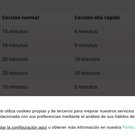
Cocción normal
Cocción olla rápida
13 minutos
6 minutos
18 minutos
9 minutos
20 minutos
10 minutos
20 minutos
10 minutos
10 minutos
5 minutos
eb utiliza cookies propias y de terceros para mejorar nuestros servicios
Arroz en Olla Express
relacionada con sus preferencias mediante el análisis de sus hábitos de
.
iar la configuración aquí
u obtener más información en nuestra
Polític