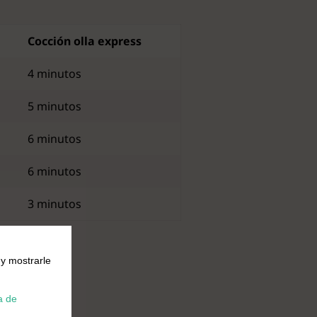
Cocción olla express
4 minutos
5 minutos
6 minutos
6 minutos
3 minutos
 y mostrarle
a de