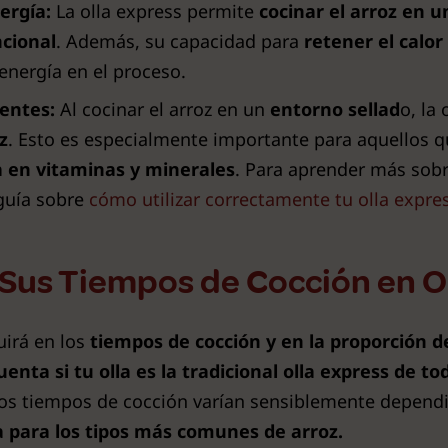
ergía:
La olla express permite
cocinar el arroz en u
ncional
. Además, su capacidad para
retener el calor
nergía en el proceso.
entes:
Al cocinar el arroz en un
entorno sellad
o, la
z
. Esto es especialmente importante para aquellos 
ca en vitaminas y minerales
. Para aprender más sobre
 guía sobre
cómo utilizar correctamente tu olla expre
 Sus Tiempos de Cocción en O
luirá en los
tiempos de cocción y en la proporción 
enta si tu olla es la tradicional olla express de to
los tiempos de cocción varían sensiblemente depend
a para los tipos más comunes de arroz.